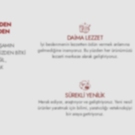
RDEN
DEN
DAİMA LEZZET
İyi beslenmenin lezzetten ödün vermek anlamına
AŞAMIN
gelmediğine inanıyoruz. Bu yüzden her ürünümüzü
ZDEN BİTKİ
lezzeti merkeze alarak geliştiriyoruz.
İL,
AK
SÜREKLİ YENİLİK
Merak ediyor, araştırıyor ve geliştiriyoruz. Yeni nesil
ürünler yaratmak için bilimi, yaratıcılığı veteknolojiyi
bir araya getiriyoruz.