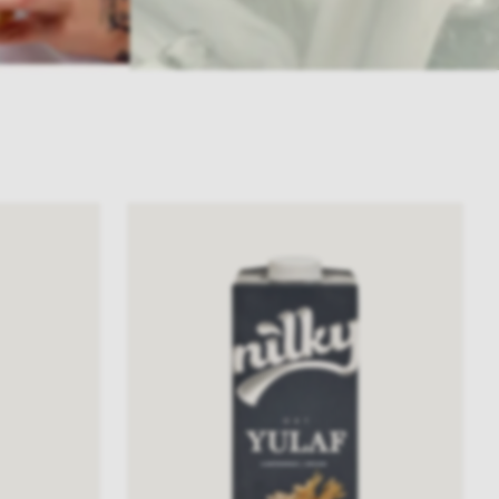
Nilky
Yulaf