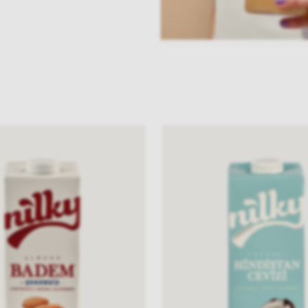
Nilky
Hindistan
Cevizi