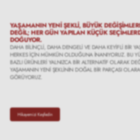
YAŞAMANIN YENİ ŞEKLİ, BÜYÜK DEĞİŞİMLE
DEĞİL; HER GÜN YAPILAN KÜÇÜK SEÇİMLER
DOĞUYOR.
DAHA BİLİNÇLİ, DAHA DENGELİ VE DAHA KEYİFLİ BİR Y
HERKES İÇİN MÜMKÜN OLDUĞUNA İNANIYORUZ. BU YÜ
BAZLI ÜRÜNLERİ YALNIZCA BİR ALTERNATİF OLARAK DEĞ
YAŞAMANIN YENİ ŞEKLİNİN DOĞAL BİR PARÇASI OLAR
GÖRÜYORUZ.
Hikayemizi Keşfedin