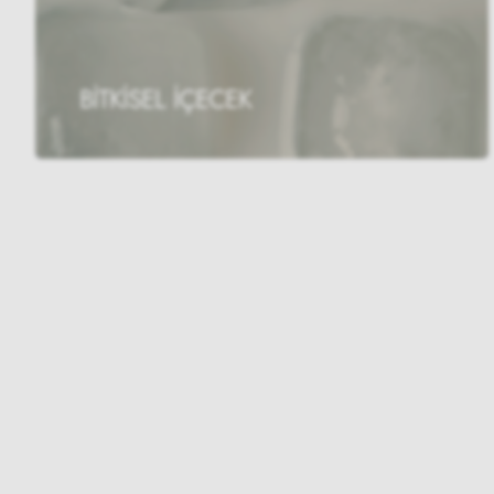
BİTKİSEL İÇECEK