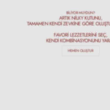
BİLİYOR MUYDUN?
ARTIK NILKY KUTUNU,
TAMAMEN KENDI ZEVKINE GÖRE OLUŞTUR
FAVORI LEZZETLERINI SEÇ,
KENDI KOMBINASYONUNU YARA
HEMEN OLUŞTUR