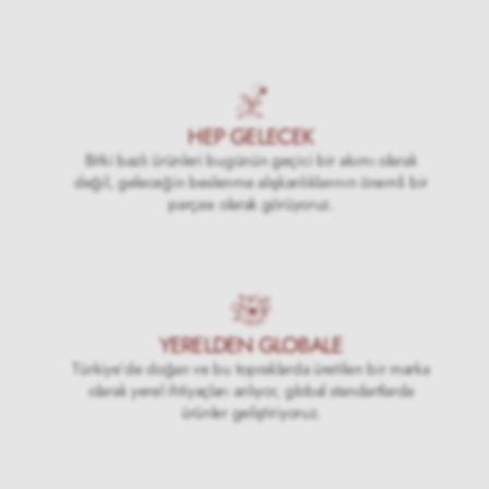
HEP GELECEK
Bitki bazlı ürünleri bugünün geçici bir akımı olarak
değil, geleceğin beslenme alışkanlıklarının önemli bir
parçası olarak görüyoruz.
YERELDEN GLOBALE
Türkiye’de doğan ve bu topraklarda üretilen bir marka
olarak yerel ihtiyaçları anlıyor, global standartlarda
ürünler geliştiriyoruz.