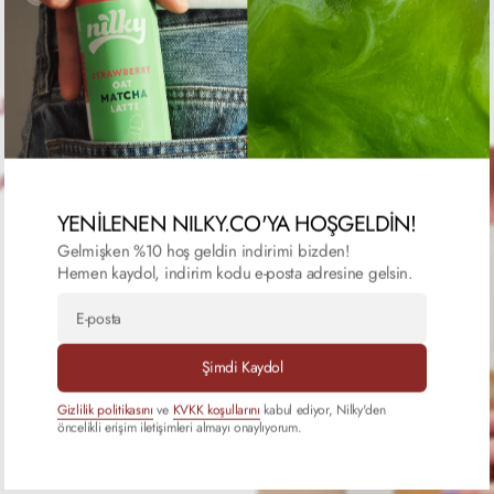
ABILIRSIN.
T.
YENİLENEN NILKY.CO'YA HOŞGELDİN!
Gelmişken %10 hoş geldin indirimi bizden!
Hemen kaydol, indirim kodu e-posta adresine gelsin.
E-
posta
Şimdi Kaydol
Gizlilik politikasını
ve
KVKK koşullarını
kabul ediyor, Nilky'den
öncelikli erişim iletişimleri almayı onaylıyorum.