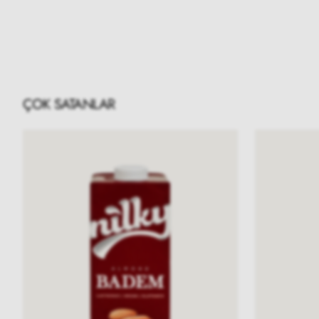
ÇOK SATANLAR
Nilky
Nilky
Badem
Badem
Şekersiz