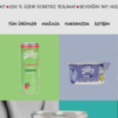
İçeriğe
 ÜCRETSİZ TESLİMAT
SEVDİĞİN TAT! HIZLI SEVKİYAT!
250 
geç
TÜM ÜRÜNLER
MAĞAZA
HAKKIMIZDA
İLETİŞİM
BİTKİSEL İÇECEK
İYİ Kİ NİLKY
BARİSTA &
KAHVE
MATCHA &
KAPSÜL